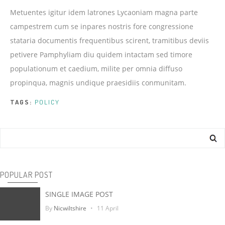
Metuentes igitur idem latrones Lycaoniam magna parte
campestrem cum se inpares nostris fore congressione
stataria documentis frequentibus scirent, tramitibus deviis
petivere Pamphyliam diu quidem intactam sed timore
populationum et caedium, milite per omnia diffuso
propinqua, magnis undique praesidiis conmunitam.
TAGS:
POLICY
Search
POPULAR POST
SINGLE IMAGE POST
By
Nicwiltshire
11 April