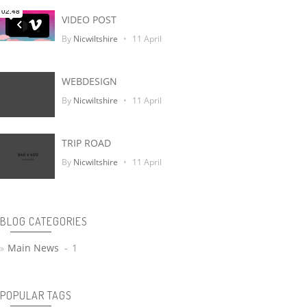
VIDEO POST
Sur Le Quai
By
Nicwiltshire
11 April
WEBDESIGN
By
Nicwiltshire
11 April
TRIP ROAD
By
Nicwiltshire
11 April
BLOG CATEGORIES
Main News
1
POPULAR TAGS