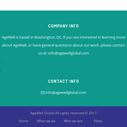
COMPANY INFO
AgeWell is based in Washington, DC. If you are interested in learning more
about AgeWell, or have general questions about our work, please contact
us at: info@agewellglobal.com
.
.
CONTACT INFO
info@agewellglobal.com
AgeWell Global
All rights reserved © 2017
Home
What we do
Who we are
Pilots