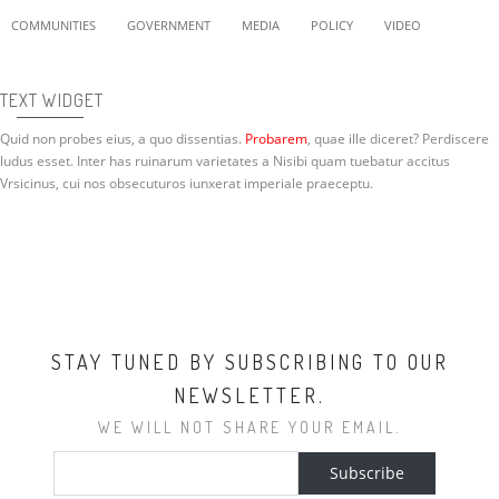
COMMUNITIES
GOVERNMENT
MEDIA
POLICY
VIDEO
TEXT WIDGET
Quid non probes eius, a quo dissentias.
Probarem
, quae ille diceret? Perdiscere
ludus esset. Inter has ruinarum varietates a Nisibi quam tuebatur accitus
Vrsicinus, cui nos obsecuturos iunxerat imperiale praeceptu.
STAY TUNED BY SUBSCRIBING TO OUR
NEWSLETTER.
WE WILL NOT SHARE YOUR EMAIL.