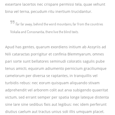
exsertare lacertos nec crispare permissi tela, quae vehunt
bina vel terna, pecudum ritu inertium trucidantur.
Far far away, behind the word mountains, far from the countries
Vokalia and Consonantia, there live the blind texts.
Apud has gentes, quarum exordiens initium ab Assyriis ad
Nili cataractas porrigitur et confinia Blemmyarum, omnes
pari sorte sunt bellatores seminudi coloratis sagulis pube
tenus amicti, equorum adiumento pernicium graciliumque
camelorum per diversa se raptantes, in tranquillis vel
turbidis rebus: nec eorum quisquam aliquando stivam
adprehendit vel arborem colit aut arva subigendo quaeritat
victum, sed errant semper per spatia longe lateque distenta
sine lare sine sedibus fixis aut legibus: nec idem perferunt
diutius caelum aut tractus unius soli illis umquam placet.