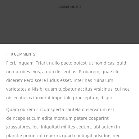
0
COMMENTS
Fieri, inquam, Triari, nullo pacto potest, ut non dicas, quid
non probes eius, a quo dissentias. Probarem, quae ille
diceret? Perdiscere ludus esset. Inter has ruinarum
varietates a Nisibi quam tuebatur accitus Vrsicinus, cui nos
obsecuturos iunxerat imperiale praeceptum, dispic.
Quam ob rem circumspecta cautela observatum est
deinceps et cum edita montium petere coeperint
grassatores, loci iniquitati milites cedunt. ubi autem in
planitie potuerint reperiri, quod contingit adsidue, nec